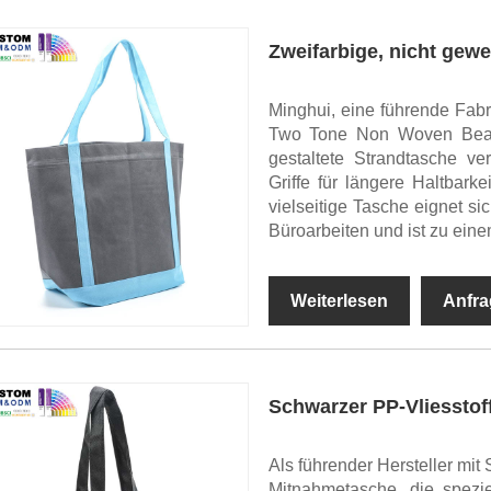
Zweifarbige, nicht gew
Minghui, eine führende Fabri
Two Tone Non Woven Beach
gestaltete Strandtasche ve
Griffe für längere Haltbark
vielseitige Tasche eignet si
Büroarbeiten und ist zu eine
Weiterlesen
Anfra
Schwarzer PP-Vliessto
Als führender Hersteller mit
Mitnahmetasche, die spezie