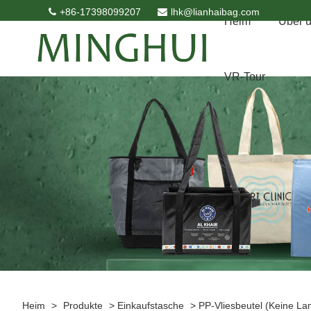
+86-17398099207
lhk@lianhaibag.com
Heim
Über 
VR-Tour
Heim
>
Produkte
>
Einkaufstasche
>
PP-Vliesbeutel (keine La