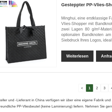
Gesteppter PP-Vlies-S
Minghui, eine erstklassige F
Vlies-Shopper mit Bandknot
zwei Lagen 80 g/m²-Materia
optionalen Bandknoten am 
Siebdruck Ihres Logos, ideal
Weiterlesen
Anfra
<
1
2
3
eller und -Lieferant in China verfügen wir über eine eigene Fabrik un
eundliche PP-Vliesbeutel (keine Laminierung) liefern. Nehmen Sie gern