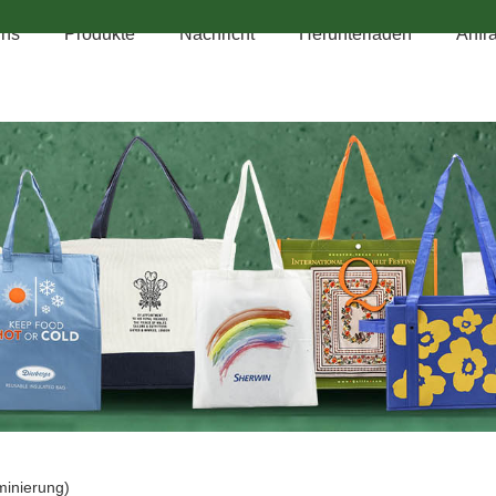
uns
Produkte
Nachricht
Herunterladen
Anfr
minierung)