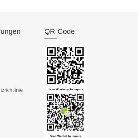
fungen
QR-Code
zrichtlinie