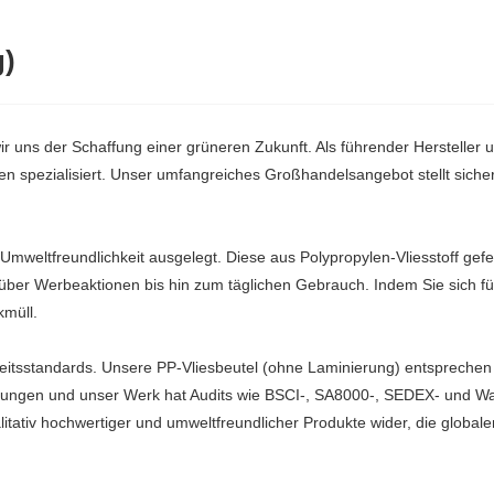
g)
 uns der Schaffung einer grüneren Zukunft. Als führender Hersteller u
en spezialisiert. Unser umfangreiches Großhandelsangebot stellt sich
d Umweltfreundlichkeit ausgelegt. Diese aus Polypropylen-Vliesstoff gef
über Werbeaktionen bis hin zum täglichen Gebrauch. Indem Sie sich fü
kmüll.
erheitsstandards. Unsere PP-Vliesbeutel (ohne Laminierung) entsprech
ierungen und unser Werk hat Audits wie BSCI-, SA8000-, SEDEX- und W
litativ hochwertiger und umweltfreundlicher Produkte wider, die globa