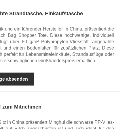
ebte Strandtasche, Einkaufstasche
k und ein führender Hersteller in China, präsentiert die
 Bag Shopper Tote. Diese hochwertige, individuell
rfügt über 80 g/m² Polypropylen-Vliesstoff, angenähte
eit und einen Bodenfalten für zusätzlichen Platz. Diese
ch perfekt für Lebensmitteleinkäufe, Strandausflüge oder
m erschwinglichen Großhandelspreis erhältlich.
ge absenden
ff zum Mitnehmen
 Sitz in China präsentiert Minghui die schwarze PP-Vlies-
ll auf Pitch zugeschnitten ist und sich ideal für den