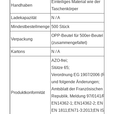
Einteiliges Material wie der
Handhaben
Taschenkörper
Ladekapazität
N / A
Mindestbestellmenge
500 Stück
OPP-Beutel für 500er-Beutel
Verpackung
(zusammengefaltet)
Kartons
N / A
AZO-frei;
Stütze 65;
Verordnung EG 1907/2006 (REAC
und folgende Änderungen;
Amtsblatt der Französischen
Produktkonformität
Republik. Meldung 97/0141/F;
EN14362-1; EN14362-2; EN 1247
EN 1811;EN71-3:2013;EN ISO 10