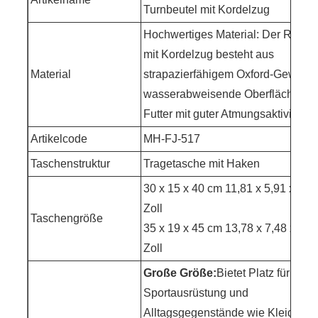
Turnbeutel mit Kordelzug
Hochwertiges Material: Der Rucks
mit Kordelzug besteht aus
Material
strapazierfähigem Oxford-Gewebe
wasserabweisende Oberfläche un
Futter mit guter Atmungsaktivität.
Artikelcode
MH-FJ-517
Taschenstruktur
Tragetasche mit Haken
30 x 15 x 40 cm 11,81 x 5,91 x 15,
Zoll
Taschengröße
35 x 19 x 45 cm 13,78 x 7,48 x 17,
Zoll
Große Größe:
Bietet Platz für
Sportausrüstung und
Alltagsgegenstände wie Kleidung